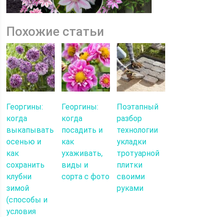
Похожие статьи
Георгины:
Георгины:
Поэтапный
когда
когда
разбор
выкапывать
посадить и
технологии
осенью и
как
укладки
как
ухаживать,
тротуарной
сохранить
виды и
плитки
клубни
сорта с фото
своими
зимой
руками
(способы и
условия