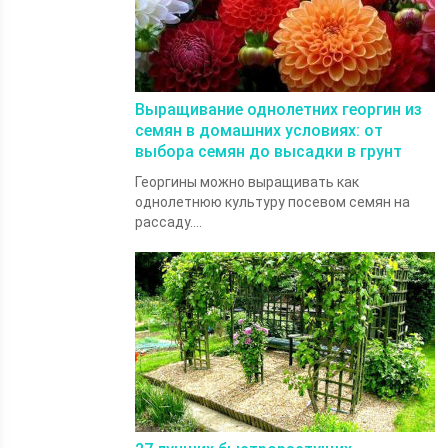
Выращивание однолетних георгин из
семян в домашних условиях: от
выбора семян до высадки в грунт
Георгины можно выращивать как
однолетнюю культуру посевом семян на
рассаду....