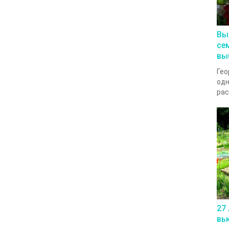
Вы
се
вы
Гео
одн
рас
27
вь