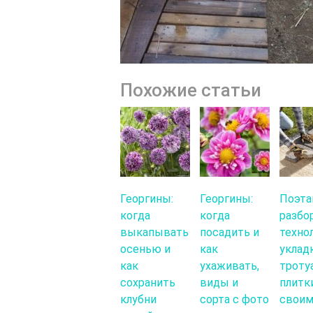
Похожие статьи
Георгины:
Георгины:
Поэта
когда
когда
разбо
выкапывать
посадить и
техно
осенью и
как
уклад
как
ухаживать,
троту
сохранить
виды и
плитк
клубни
сорта с фото
свои