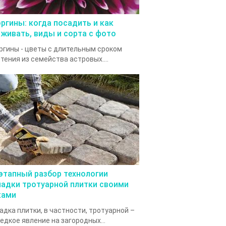
оргины: когда посадить и как
аживать, виды и сорта с фото
ргины - цветы с длительным сроком
тения из семейства астровых....
этапный разбор технологии
ладки тротуарной плитки своими
ками
адка плитки, в частности, тротуарной –
едкое явление на загородных...