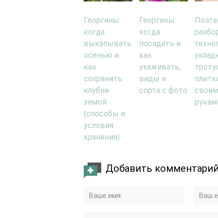
Георгины:
Георгины:
Поэта
когда
когда
разбо
выкапывать
посадить и
техно
осенью и
как
уклад
как
ухаживать,
троту
сохранить
виды и
плитк
клубни
сорта с фото
свои
зимой
рукам
(способы и
условия
хранения)
Добавить комментари