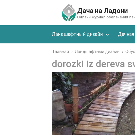
Дача на Ладони
Онлайн журнал озеленения л
Ландшафтный дизайн
Дачная
Главная
›
Ландшафтный дизайн
›
Обу
dorozki iz dereva s