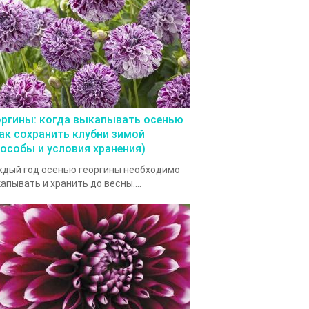
оргины: когда выкапывать осенью
как сохранить клубни зимой
пособы и условия хранения)
дый год осенью георгины необходимо
апывать и хранить до весны....