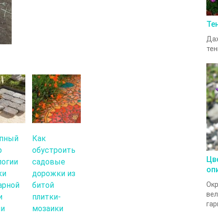
Те
Даж
тен
пный
Как
р
обустроить
Цв
логии
садовые
оп
ки
дорожки из
арной
битой
Ок
вел
и
плитки-
гар
ми
мозаики