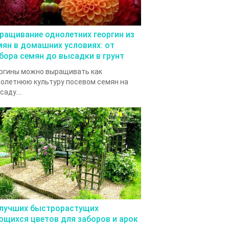
ращивание однолетних георгин из
мян в домашних условиях: от
бора семян до высадки в грунт
ргины можно выращивать как
олетнюю культуру посевом семян на
саду....
 лучших быстрорастущих
ющихся цветов для заборов и арок