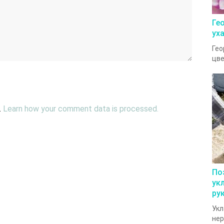
Ге
ух
Гео
цве
.
Learn how your comment data is processed.
По
ук
ру
Укл
нер