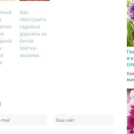
пный
Как
р
обустроить
логии
садовые
ки
дорожки из
арной
битой
и
плитки-
Ге
ми
мозаики
и 
и
(с
Каж
вык
й