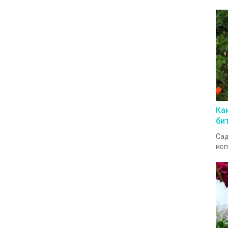
Ка
би
Сад
исп