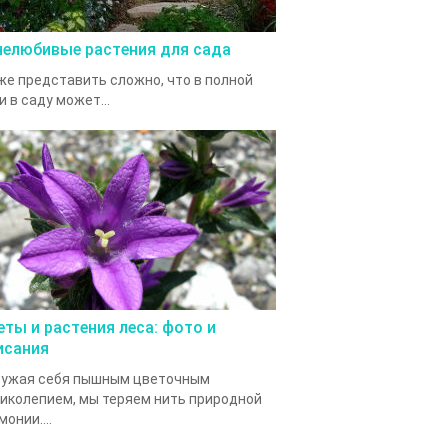
нелюбивые растения для сада
е представить сложно, что в полной
и в саду может...
еты и растения леса: фото и
исания
ружая себя пышным цветочным
иколепием, мы теряем нить природной
монии....