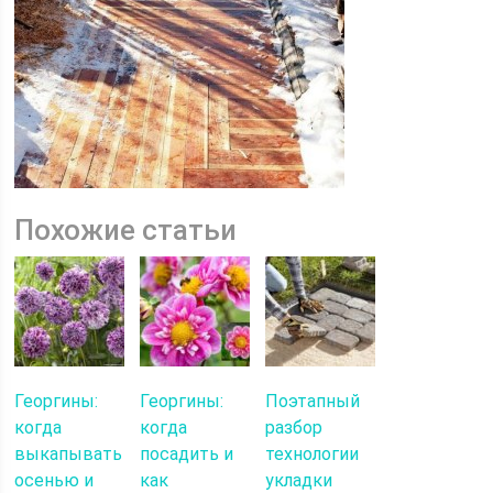
Похожие статьи
Георгины:
Георгины:
Поэтапный
когда
когда
разбор
выкапывать
посадить и
технологии
осенью и
как
укладки