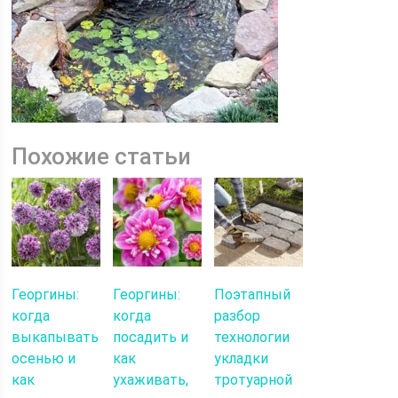
Похожие статьи
Георгины:
Георгины:
Поэтапный
когда
когда
разбор
выкапывать
посадить и
технологии
осенью и
как
укладки
как
ухаживать,
тротуарной