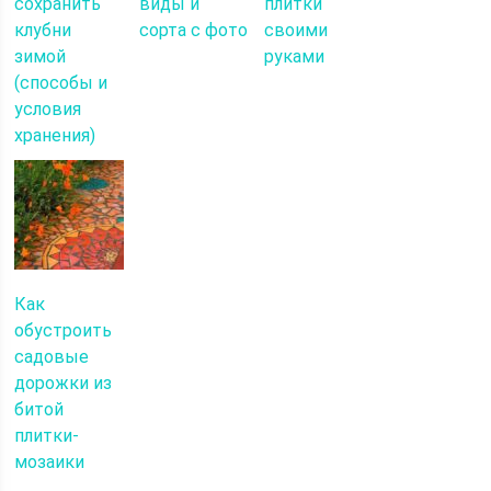
сохранить
виды и
плитки
клубни
сорта с фото
своими
зимой
руками
(способы и
условия
хранения)
Как
обустроить
садовые
дорожки из
битой
плитки-
мозаики