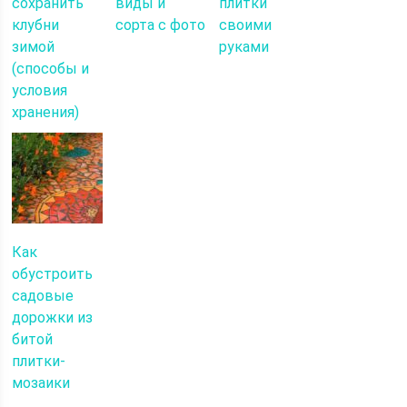
сохранить
виды и
плитки
клубни
сорта с фото
своими
зимой
руками
(способы и
условия
хранения)
Как
обустроить
садовые
дорожки из
битой
плитки-
мозаики