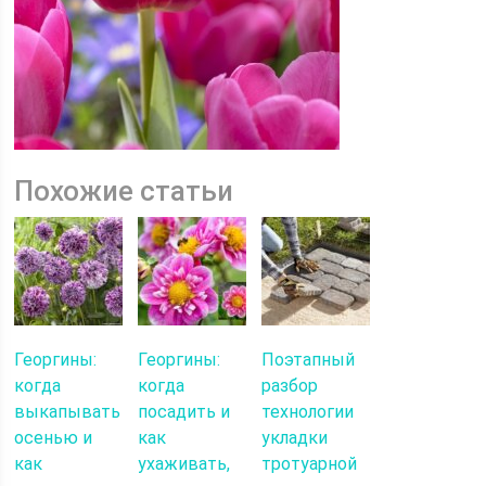
Похожие статьи
Георгины:
Георгины:
Поэтапный
когда
когда
разбор
выкапывать
посадить и
технологии
осенью и
как
укладки
как
ухаживать,
тротуарной