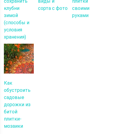
сохранить
виды и
плитки
клубни
сорта с фото
своими
зимой
руками
(способы и
условия
хранения)
Как
обустроить
садовые
дорожки из
битой
плитки-
мозаики