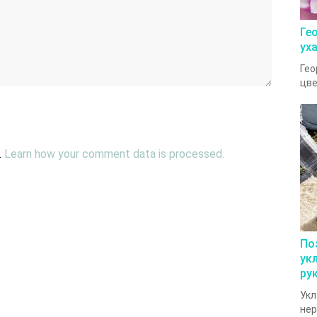
Ге
ух
Гео
цве
.
Learn how your comment data is processed.
По
ук
ру
Укл
нер