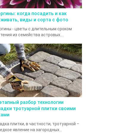
оргины: когда посадить и как
аживать, виды и сорта с фото
ргины - цветы с длительным сроком
тения из семейства астровых....
этапный разбор технологии
ладки тротуарной плитки своими
ками
адка плитки, в частности, тротуарной –
едкое явление на загородных...