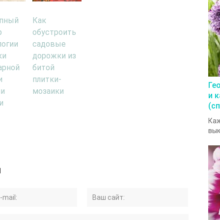
пный
Как
р
обустроить
логии
садовые
ки
дорожки из
арной
битой
и
плитки-
Ге
ми
мозаики
и 
и
(с
Каж
вык
й