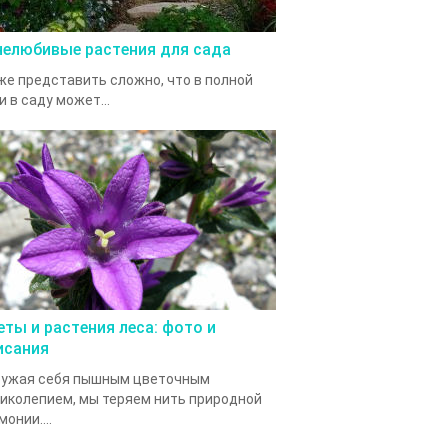
нелюбивые растения для сада
е представить сложно, что в полной
и в саду может...
еты и растения леса: фото и
исания
ружая себя пышным цветочным
иколепием, мы теряем нить природной
монии....