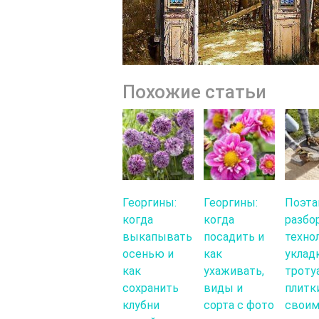
Похожие статьи
Георгины:
Георгины:
Поэта
когда
когда
разбо
выкапывать
посадить и
техно
осенью и
как
уклад
как
ухаживать,
троту
сохранить
виды и
плитк
клубни
сорта с фото
свои