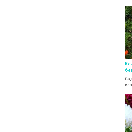
Ка
би
Сад
исп