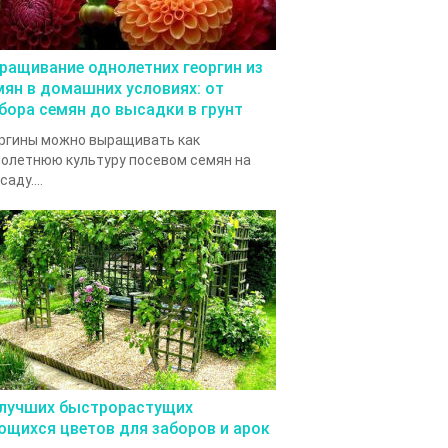
ращивание однолетних георгин из
мян в домашних условиях: от
бора семян до высадки в грунт
ргины можно выращивать как
олетнюю культуру посевом семян на
саду....
 лучших быстрорастущих
ющихся цветов для заборов и арок