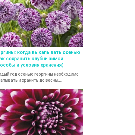
оргины: когда выкапывать осенью
как сохранить клубни зимой
пособы и условия хранения)
дый год осенью георгины необходимо
апывать и хранить до весны....