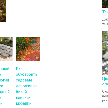
Те
Даж
тен
пный
Как
р
обустроить
Цв
логии
садовые
оп
ки
дорожки из
арной
битой
Ок
вел
и
плитки-
гар
ми
мозаики