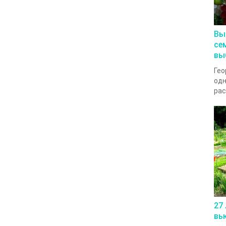
Вы
се
вы
Гео
одн
рас
27
вь