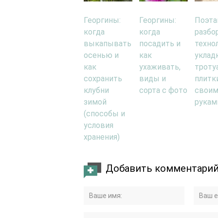
Георгины:
Георгины:
Поэта
когда
когда
разбо
выкапывать
посадить и
техно
осенью и
как
уклад
как
ухаживать,
троту
сохранить
виды и
плитк
клубни
сорта с фото
свои
зимой
рукам
(способы и
условия
хранения)
Добавить комментари