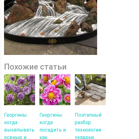
Похожие статьи
Георгины:
Георгины:
Поэтапный
когда
когда
разбор
выкапывать
посадить и
технологии
осенью и
как
укладки