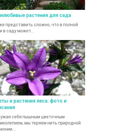
нелюбивые растения для сада
е представить сложно, что в полной
и в саду может...
еты и растения леса: фото и
исания
ружая себя пышным цветочным
иколепием, мы теряем нить природной
монии....