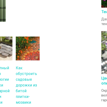
Те
Даж
тен
пный
Как
р
обустроить
Цв
логии
садовые
оп
ки
дорожки из
арной
битой
Ок
вел
и
плитки-
гар
ми
мозаики