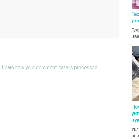
Ге
ух
Гео
цве
.
Learn how your comment data is processed.
По
ук
ру
Укл
нер