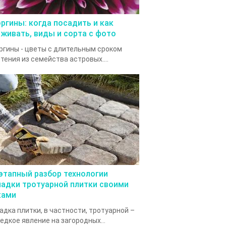
оргины: когда посадить и как
аживать, виды и сорта с фото
ргины - цветы с длительным сроком
тения из семейства астровых....
этапный разбор технологии
ладки тротуарной плитки своими
ками
адка плитки, в частности, тротуарной –
едкое явление на загородных...