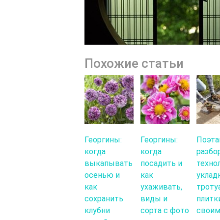
Похожие статьи
Георгины:
Георгины:
Поэта
когда
когда
разбо
выкапывать
посадить и
техно
осенью и
как
уклад
как
ухаживать,
троту
сохранить
виды и
плитк
клубни
сорта с фото
свои