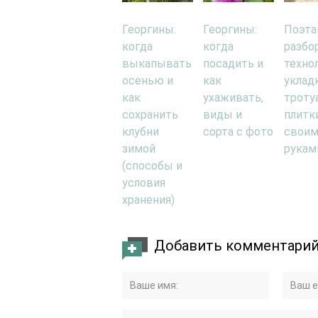
Георгины:
Георгины:
Поэта
когда
когда
разбо
выкапывать
посадить и
техно
осенью и
как
уклад
как
ухаживать,
троту
сохранить
виды и
плитк
клубни
сорта с фото
свои
зимой
рукам
(способы и
условия
хранения)
Добавить комментари