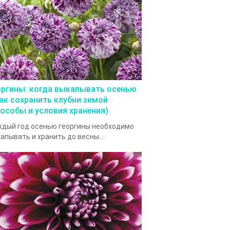
оргины: когда выкапывать осенью
как сохранить клубни зимой
пособы и условия хранения)
дый год осенью георгины необходимо
апывать и хранить до весны....