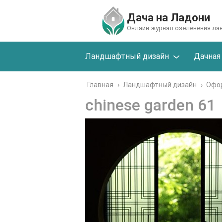
Дача на Ладони
Онлайн журнал озеленения л
Ландшафтный дизайн
Дачная
Главная
›
Ландшафтный дизайн
›
Офор
chinese garden 61