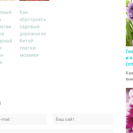
пный
Как
р
обустроить
логии
садовые
ки
дорожки из
арной
битой
и
плитки-
Ге
ми
мозаики
и 
и
(с
Каж
вык
й