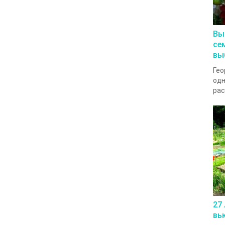
Вы
се
вы
Гео
одн
рас
27
вь