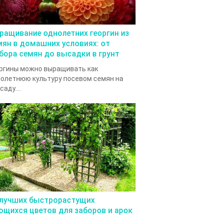
ращивание однолетних георгин из
мян в домашних условиях: от
бора семян до высадки в грунт
ргины можно выращивать как
олетнюю культуру посевом семян на
саду....
 лучших быстрорастущих
ющихся цветов для заборов и арок