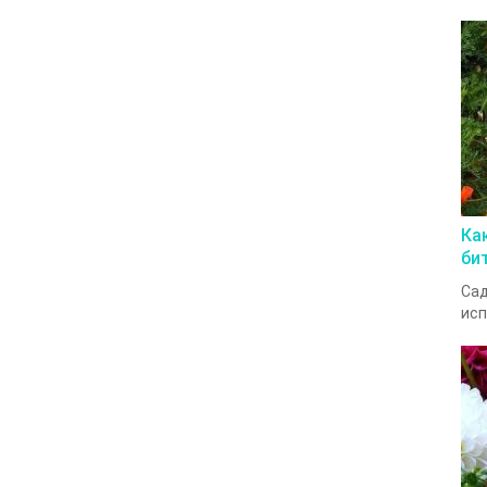
Ка
би
Сад
исп