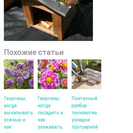
Похожие статьи
Георгины:
Георгины:
Поэтапный
когда
когда
разбор
выкапывать
посадить и
технологии
осенью и
как
укладки
как
ухаживать,
тротуарной