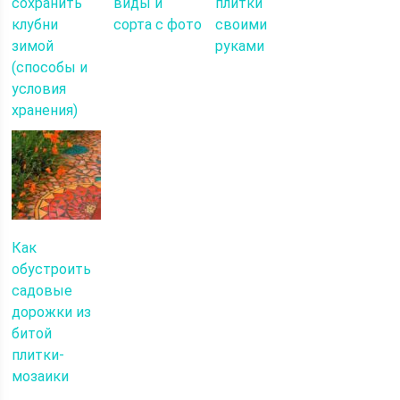
сохранить
виды и
плитки
клубни
сорта с фото
своими
зимой
руками
(способы и
условия
хранения)
Как
обустроить
садовые
дорожки из
битой
плитки-
мозаики