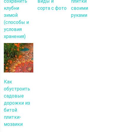
сохранить
виды и
плитки
клубни
сорта с фото
своими
зимой
руками
(способы и
условия
хранения)
Как
обустроить
садовые
дорожки из
битой
плитки-
мозаики