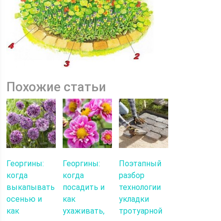
Похожие статьи
Георгины:
Георгины:
Поэтапный
когда
когда
разбор
выкапывать
посадить и
технологии
осенью и
как
укладки
как
ухаживать,
тротуарной