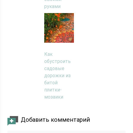
руками
Как
обустроить
садовые
дорожки из
битой
плитки-
мозаики
Добавить комментарий