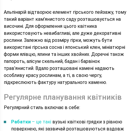
Альпінарій відтворює елемент гірського пейзажу, тому
такий варіант кам’янистого саду розташовується на
височині. Для оформлення цього квітника
використовують невибагливі, але дуже декоративні
рослини. Залежно від розміру гірки, можуть бути
використані гірська сосна і японський клен, мініатюрні
форми ялівцю, ялини та інших хвойних. Доречні також
папороть, алісум скельний, бадан і барвінок
трав’янистий. Вдало розташовані камені надають
особливу красу рослинам, а ті, в свою чергу,
підкреслюють фактуру натурального каменю.
Регулярне планування квітників
Регулярний стиль включає в себе:
Рабатки
– це такі
вузькі квіткові грядки з рівною
поверхнею, які зазвичай розташовуються вздовж