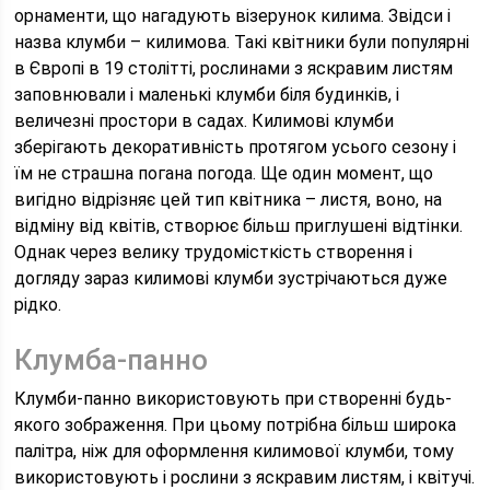
орнаменти, що нагадують візерунок килима. Звідси і
назва клумби – килимова. Такі квітники були популярні
в Європі в 19 столітті, рослинами з яскравим листям
заповнювали і маленькі клумби біля будинків, і
величезні простори в садах. Килимові клумби
зберігають декоративність протягом усього сезону і
їм не страшна погана погода. Ще один момент, що
вигідно відрізняє цей тип квітника – листя, воно, на
відміну від квітів, створює більш приглушені відтінки.
Однак через велику трудомісткість створення і
догляду зараз килимові клумби зустрічаються дуже
рідко.
Клумба-панно
Клумби-панно використовують при створенні будь-
якого зображення. При цьому потрібна більш широка
палітра, ніж для оформлення килимової клумби, тому
використовують і рослини з яскравим листям, і квітучі.