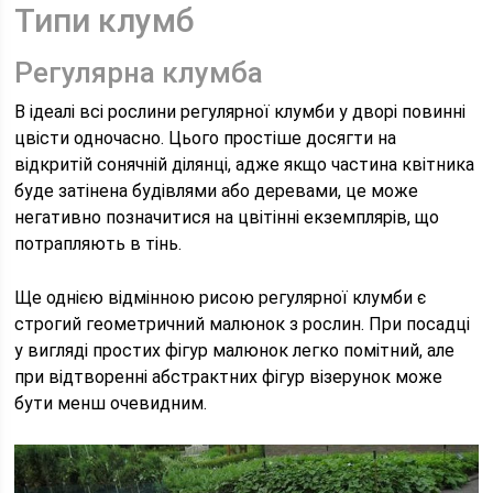
Типи клумб
Регулярна клумба
В ідеалі всі рослини регулярної клумби у дворі повинні
цвісти одночасно. Цього простіше досягти на
відкритій сонячній ділянці, адже якщо частина квітника
буде затінена будівлями або деревами, це може
негативно позначитися на цвітінні екземплярів, що
потрапляють в тінь.
Ще однією відмінною рисою регулярної клумби є
строгий геометричний малюнок з рослин. При посадці
у вигляді простих фігур малюнок легко помітний, але
при відтворенні абстрактних фігур візерунок може
бути менш очевидним.