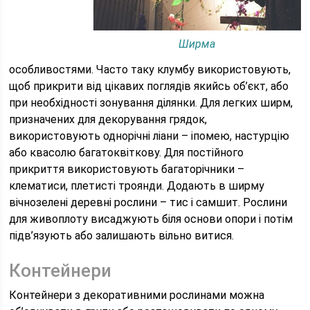
Ширма
особливостями. Часто таку клумбу використовують,
щоб прикрити від цікавих поглядів якийсь об’єкт, або
при необхідності зонування ділянки. Для легких ширм,
призначених для декорування грядок,
використовують однорічні ліани – іпомею, настурцію
або квасолю багатоквіткову. Для постійного
прикриття використовують багаторічники –
клематиси, плетисті троянди. Додають в ширму
вічнозелені деревні рослини – тис і самшит. Рослини
для живоплоту висаджують біля основи опори і потім
підв’язують або залишають вільно витися.
Контейнери
Контейнери з декоративними рослинами можна