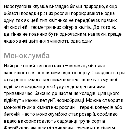
Нерегулярна клумба виглядає більш природно, якщо
області посадки різних рослин перекривають одна
одну, так як цей тип квітника не передбачає прямих
чітких ліній і геометричних фігур з квітів. До того ж,
цвітіння не повинно бути одночасним, навпаки, краще,
якщо хвилі цвітіння змінюють одна одну.
Моноклумба
Найпростіший тип квітника – моноклумба, яка
заповнюється рослинами одного сорту. Складність при
створенні такого квітника полягає лише в тому, щоб
підібрати саджанці, які будуть декоративними
тривалий час, бажано до настання холодів. Для цього
підійдуть канни, петунії, чорнобривці. Можна створити
моноквітник з кімнатних рослин – герані, колеусів або
бегоній. Часто моноклумбою стає розарій, особливо
вдало використовують саджанці групи сортів
Флорібунда, які відомі тривалим і рясним цвітінням.