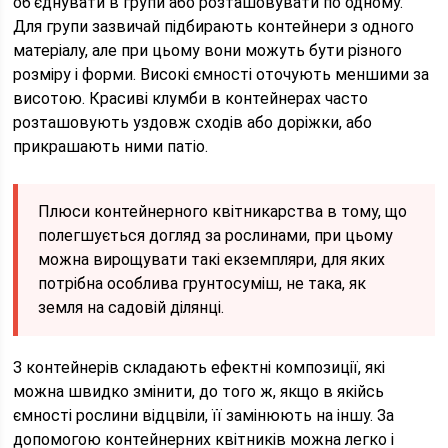
об’єднувати в групи або розташовувати по одному.
Для групи зазвичай підбирають контейнери з одного
матеріалу, але при цьому вони можуть бути різного
розміру і форми. Високі ємності оточують меншими за
висотою. Красиві клумби в контейнерах часто
розташовують уздовж сходів або доріжки, або
прикрашають ними патіо.
Плюси контейнерного квітникарства в тому, що
полегшується догляд за рослинами, при цьому
можна вирощувати такі екземпляри, для яких
потрібна особлива грунтосуміш, не така, як
земля на садовій ділянці.
З контейнерів складають ефектні композиції, які
можна швидко змінити, до того ж, якщо в якійсь
ємності рослини відцвіли, її замінюють на іншу. За
допомогою контейнерних квітників можна легко і