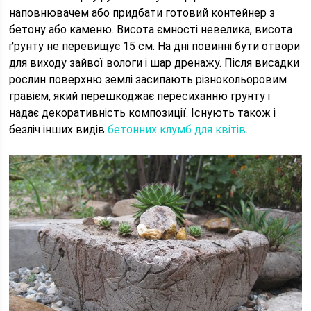
наповнювачем або придбати готовий контейнер з
бетону або каменю. Висота ємності невелика, висота
ґрунту не перевищує 15 см. На дні повинні бути отвори
для виходу зайвої вологи і шар дренажу. Після висадки
рослин поверхню землі засипають різнокольоровим
гравієм, який перешкоджає пересиханню грунту і
надає декоративність композиції. Існують також і
безліч інших видів
бетонних клумб для квітів
.