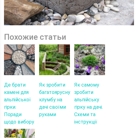
Похожие статьи
Де брати
Як зробити
Як самому
камені для
багатоярусну
зробити
альпійської
клумбу на
альпійську
гірки.
дачі своїми
гірку на дачі.
Поради
руками
Схеми та
щодо вибору
інструкції