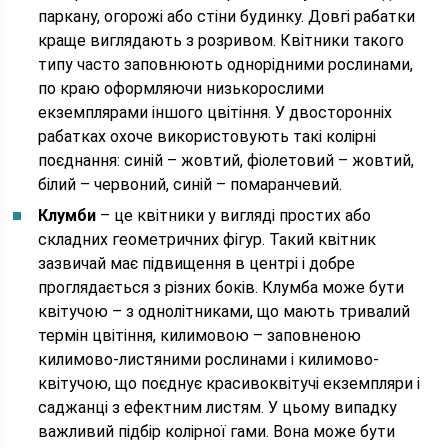
паркану, огорожі або стіни будинку. Довгі рабатки
краще виглядають з розривом. Квітники такого
типу часто заповнюють однорідними рослинами,
по краю оформляючи низькорослими
екземплярами іншого цвітіння. У двосторонніх
рабатках охоче використовують такі колірні
поєднання: синій – жовтий, фіолетовий – жовтий,
білий – червоний, синій – помаранчевий.
Клумби
– це квітники у вигляді простих або
складних геометричних фігур. Такий квітник
зазвичай має підвищення в центрі і добре
проглядається з різних боків. Клумба може бути
квітучою – з однолітниками, що мають тривалий
термін цвітіння, килимовою – заповненою
килимово-листяними рослинами і килимово-
квітучою, що поєднує красивоквітучі екземпляри і
саджанці з ефектним листям. У цьому випадку
важливий підбір колірної гами. Вона може бути