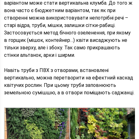
варіантом може стати вертикальна клумба. До того ж
вона часто є бюджетним варіантом, так як при
створенні можна використовувати непотрібні речі –
старі відра, труби, мішки, залишки сітки-рабиці.
Застосовується метод бічного озеленення, при якому
в горщик (мішок, контейнер…) квіти висаджують не
тільки зверху, але і збоку. Так само прикрашають
стінки альтанок, арки і ширми.
Навіть труби з ПВХ з отворами, встановлені
вертикально, можна перетворити на ефектний каскад
квітучих рослин. При цьому труби заповнюють
земельною сумішшю, а в отвори поміщають саджанці.