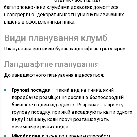
багатоповерхівки клумбами дозволяє домогтися
безперервної декоративності і уникнути звичайних
рішень в оформленні квітника.
Види планування клумб
Планування квітників буває ландшафтне і регулярне.
Ландшафтне планування
До ландшафтного планування відносяться:
Групові посадки
– такий вид квітника, який
передбачає розміщення рослин в безпосередній
близькості один від одного. Розрізняють просту
групову посадку, при якій висаджують квіти одного
виду і змішану, коли поруч розташовують
екземпляри різних видів.
Міксбордер
є дуже поширеним способом