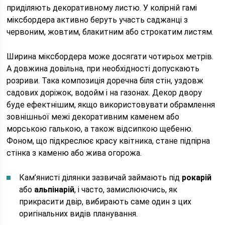
приділяють декоративному листю. У колірній гамі
міксбордера активно беруть участь саджанці з
червоним, жовтим, блакитним або строкатим листям.
Ширина міксбордера може досягати чотирьох метрів.
А довжина довільна, при необхідності допускають
розриви. Така композиція доречна біля стін, уздовж
садових доріжок, водойм і на газонах. Декор двору
буде ефектнішим, якщо використовувати обрамлення
зовнішньої межі декоративним каменем або
морською галькою, а також відсипкою щебеню.
Фоном, що підкреслює красу квітника, стане підпірна
стінка з каменю або жива огорожа.
Кам’янисті ділянки зазвичай займають під
рокарій
або
альпінарій
, і часто, замислюючись, як
прикрасити двір, вибирають саме один з цих
оригінальних видів планування.