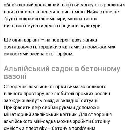
обов’язковий дренажний шар) і висаджують рослини з
поверхневою кореневою системою. Найчастіше це
ґрунтопокривні екземпляри, можна також
використовувати деякі горщикові культури.
Ще один варіант – на поверхні даху-ящика
розташовують горщики з квітами, а проміжки між
ємностями засипають торфом.
Альпійський садок в бетонному
вазоні
Створення альпійської гірки вимагає великого
вільного простору, але любителі гірських рослин
завжди знайдуть вихід зі складної ситуації.
Прикрасити двір своїми руками допоможе
мініатюрний альпійський квітник. Для створення
альпійського міні-садка можна зробити бетонну
ємність з гіпертуфу – бетону з торф’яним