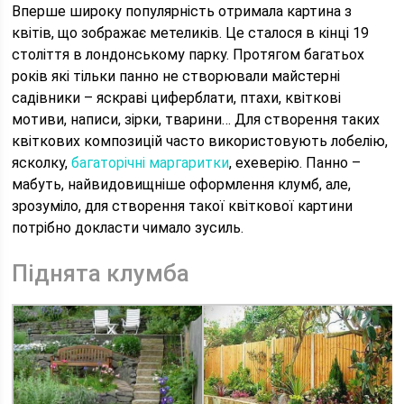
Вперше широку популярність отримала картина з
квітів, що зображає метеликів. Це сталося в кінці 19
століття в лондонському парку. Протягом багатьох
років які тільки панно не створювали майстерні
садівники – яскраві циферблати, птахи, квіткові
мотиви, написи, зірки, тварини… Для створення таких
квіткових композицій часто використовують лобелію,
ясколку,
багаторічні маргаритки
, ехеверію. Панно –
мабуть, найвидовищніше оформлення клумб, але,
зрозуміло, для створення такої квіткової картини
потрібно докласти чимало зусиль.
Піднята клумба