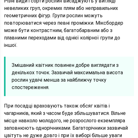
Різні види і сорти рослин висаджують у вигляді
невеликих груп, окремих плям або неправильних
геометричних фігур. Групи рослин можуть
повторюватися через певні проміжки. Міксбордер
може бути контрастним, багатобарвним або з
плавними переходами від однієї колірної групи до
іншої.
Змішаний квітник повинен добре виглядати з
декількох точок. Зазвичай максимальна висота
рослин удвічі менша за найближчу точку
спостереження.
При посадці враховують також обсяг квітів і
чагарників, який з часом буде збільшуватися. Вільне
місце навколо молодого, не розрослого екземпляра
заповнюють однорічниками. Багаторічники зазвичай
цвітуть не дуже довго і при їх виборі більше уваги