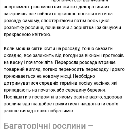
асортимент різноманітних квітів і декоративних
чагарників, але набагато цікавіше посіяти квіти на
розсаду самому, спостерігаючи потім весь цикл
розвитку рослини, починаючи з зернятка і закінчуючи
прекрасною квіткою.
Коли можна сіяти квіти на розсаду, точно сказати
складно, все залежить від погоди за вікном і прогнозів
на весну і початок літа. Переросла розсада втрачає
товарний вигляд, погано переносить пересадку і довго
приживається на новому місці. Необхідно
дотримуватися середніх термінів посіву насіння, які
припадають на початок або середину березня.
Поспішати з посівом ні в якому разі не варто, здорова
рослина здатна добре прижитися і наздогнати своїх
раніше висаджених побратимів.
Багаторічні рослини –