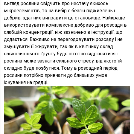
вигляд рослини свідчить про нестачу якихось
мікроелементів, то на вибір є безліч підживлень і
добрив, здатних виправити це становище. Найкраще
використовувати комплексне добриво для розсади в
слабшій концентрації, ніж зазначено в інструкції, що
додається. Важливо не перегодовувати розсаду і не
змушувати її жирувати, так як в квітнику склад
навколишнього ґрунту буде істотно відрізнятися і
рослина може зазнати сильного стресу, від якого їй
складно буде позбутися. Тому в розсадний період
рослини потрібно привчати до близьких умов
існування на грядці.