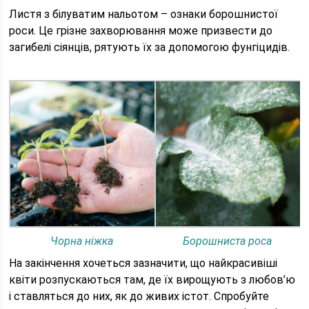
Листя з білуватим нальотом – ознаки борошнистої
роси. Це грізне захворювання може призвести до
загибелі сіянців, рятують їх за допомогою фунгіцидів.
Чорна ніжка
Борошниста роса
На закінчення хочеться зазначити, що найкрасивіші
квіти розпускаються там, де їх вирощують з любов’ю
і ставляться до них, як до живих істот. Спробуйте