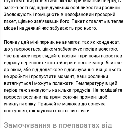
грунтом поверхнево або злегка присипаючи зверху, в
залежності від індивідуальних особливостей рослини.
Зволожують і поміщають в целофановий прозорий
пакет, щільно зав’язавши його. Пакет ставлять в тепле
місце і на деякий час забувають про нього.
Поливу цей міні-парник не вимагає, так як конденсат,
що утворюється, цілком забезпечує посіви вологою.
Час від часу переглядайте посіви, і при появі паростків
відразу переносьте контейнери в світле місце ближче
до вікна, або під додаткове підсвічування. Якщо цього
не зробити і пропустити момент, ваші рослинки
витягнуться і можуть полежати. Температуру в цей
період теж знижують на кілька градусів. Не поміщайте
пророслі рослини під прямі сонячні промені, щоб
уникнути опіку. Привчайте малюків до сонечка
поступово, шкодуючи їх ніжні листочки.
Замочування в препаратах від