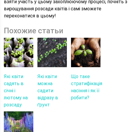
взяти участь у цьому захоплюючому процесі, почніть з
вирощування розсади квітів і самі зможете
переконатися в цьому!
Похожие статьи
Які квіти
Які квіти
Що таке
садять в
можна
стратифікація
січні і
садити
насіння і як її
лютому на
відразу в
робити?
розсаду
ґрунт