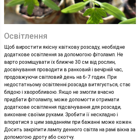
Освітлення
Щоб виростити якісну квіткову розсаду, необхідне
додаткове освітлення за допомогою фітоламп. Не
варто розміщувати їх ближче 30 см від рослин,
досвічування проводити в ранковий і вечірній час,
продовжуючи світловий день на 6-7 годин. При
недостатньому освітленні розсада витягується, стає
блідою і хворобливою. Якщо не змогли вчасно
придбати фітолампу, може допомогти отримати
додаткове освітлення підсвічування для розсади,
виконане своїми руками. Зробити її нескладно і
впоратися з цим завданням при бажанні може кожен.
Досить закріпити лампу денного світла на рамі вікна за
допомогою дроту або скотчу.