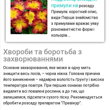
примули на
розсаду
Примула: короткий опис,
види Перше знайомство
з примулами вражає уяву
різноманітністю форм і
кольорів….
Хвороби та боротьба з
захворюваннями
Основне захворювання, яке може в одну мить
знищити весь посів, – чорна ніжка. Головна причина
його виникнення – надмірна вологість ґрунту і висока
температура повітря. При перших ознаках потрібно
видалити всі повалені рослини, а до тих, що
залишилися, підсипати сухого піску. Рекомендується
обробити розсаду препаратом “Превікур”.