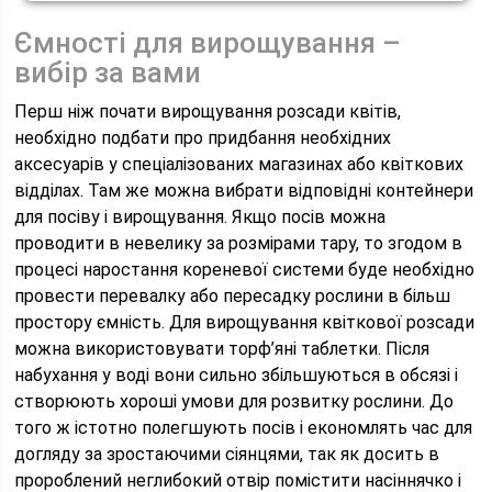
Ємності для вирощування –
вибір за вами
Перш ніж почати вирощування розсади квітів,
необхідно подбати про придбання необхідних
аксесуарів у спеціалізованих магазинах або квіткових
відділах. Там же можна вибрати відповідні контейнери
для посіву і вирощування. Якщо посів можна
проводити в невелику за розмірами тару, то згодом в
процесі наростання кореневої системи буде необхідно
провести перевалку або пересадку рослини в більш
простору ємність. Для вирощування квіткової розсади
можна використовувати торф’яні таблетки. Після
набухання у воді вони сильно збільшуються в обсязі і
створюють хороші умови для розвитку рослини. До
того ж істотно полегшують посів і економлять час для
догляду за зростаючими сіянцями, так як досить в
пророблений неглибокий отвір помістити насіннячко і