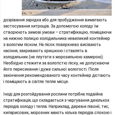
дозрівання зародка або для пробудження вимагають
застосування хитрощів. За допомогою холоду їм
створюють зимові умови – стратифікацію, поміщаючи
на нижню полицю холодильника невеликий контейнер
з вологим піском. На пісок поверхнево висівають
насіння, закривають кришкою і ставлять в
холодильник (не плутати з морозильною камерою).
Необхідно стежити за вологістю піску, не допускаючи
його пересихання і дуже сильної вологості. Після
закінчення рекомендованого часу контейнер дістають
і поміщають в світле тепле місце.
Іноді для розгойдування рослини потрібна подвійна
стратифікація, що складається з чергування декількох
періодів холоду і тепла. Наприклад, деревні півонії, тис,
кипарисовик, морозник мають кілька періодів спокою і