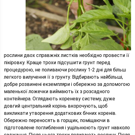
рослини двох справжніх листків необхідно провести її
пікіровку. Краще трохи підсушити грунт перед
процедурою, не поливаючи рослину 1-2 дні для більш
легкого вилучення її з грунту. Відбирають найбільші,
добре розвинені екземпляри і обережно за допомогою
маленької ложечки виймають їх з розсадного
контейнера. Оглядають кореневу систему, дуже
довгий центральний корінь вкорочують, щоб
викликати утворення додаткових бічних коренів.
Обережно переносять в горщик, поміщаючи в
підготовлене поглиблення і ущільнюють грунт навколо
саджанця. Після цього трохи поливають рослину. Після