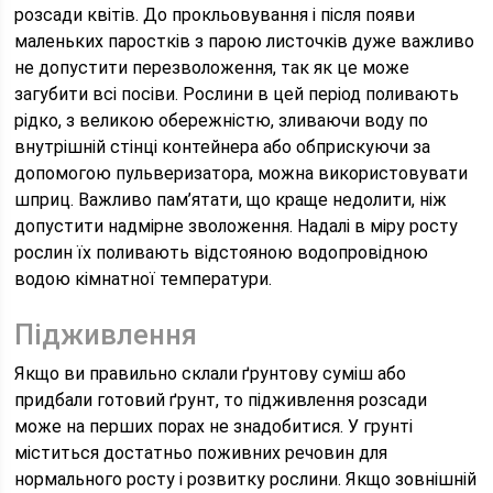
розсади квітів. До прокльовування і після появи
маленьких паростків з парою листочків дуже важливо
не допустити перезволоження, так як це може
загубити всі посіви. Рослини в цей період поливають
рідко, з великою обережністю, зливаючи воду по
внутрішній стінці контейнера або обприскуючи за
допомогою пульверизатора, можна використовувати
шприц. Важливо пам’ятати, що краще недолити, ніж
допустити надмірне зволоження. Надалі в міру росту
рослин їх поливають відстояною водопровідною
водою кімнатної температури.
Підживлення
Якщо ви правильно склали ґрунтову суміш або
придбали готовий ґрунт, то підживлення розсади
може на перших порах не знадобитися. У грунті
міститься достатньо поживних речовин для
нормального росту і розвитку рослини. Якщо зовнішній