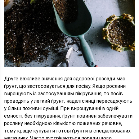
Друге важливе значення для здорової розсади має
ґрунт, що застосовується для посіву. Якщо рослини
вирощують із застосуванням пікірування, то посів
проводять у легкий ґрунт, надалі сіянці пересаджують
у більш поживні суміші. При вирощуванні в одній
ємності, без пікірування, ґрунт повинен забезпечувати
рослину необхідною кількістю поживних речовин,
тому краще купувати готові ґрунти в спеціалізованих
магазинах. Часто зустрічаються поради щодо