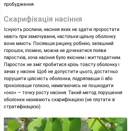
пробудження.
Скарифікація насіння
Існують рослини, насіння яких не здатні проростати
навіть при замочуванні, настільки щільну оболонку
вони мають. Посіявши рицину, робінію, запашний
горошок, іпомею, можна не дочекатися появи
паростків, хоча насіння було якісним і життєздатним.
Паросток не зміг пробитися крізь товсту оболонку і
зачах у насінні. Щоб не допустити цього, достатньо
порушити цілісність оболонки, подряпавши її або
проколовши голкою, намагаючись не пошкодити
«око» — точку росту насіння. Такий метод порушення
оболонки називають скарифікацією (не плутати зі
стратифікацією).