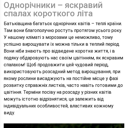
Однорічники – яскравий
спалах короткого літа
Батьківщина багатьох однорічних квітів – теплі країни.
Там вони благополучно ростуть протягом усього року.
У нашому кліматі з морозами це неможливо, тому
успішно вирощувати їх можна тільки в теплий період.
Вони ніби знають про відведене коротке життя, і в
подяку обдаровують нас своїм цвітінням, як яскравим
спалахом! Щоб продовжити цей чудовий період,
використовують розсадний метод вирощування, при
якому рослини висаджують на постійне місце у фазі
розвитку справжніх листків, часто навіть готовими до
цвітіння. Терміни посіву на розсаду у різних квітів
можуть істотно відрізнятися, це залежить від
індивідуальних особливостей, властивих кожному
виду.