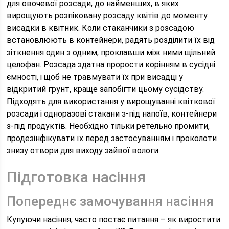
для овочевої розсади, до найменших, в яких
вирощують розпіковану розсаду квітів до моменту
висадки в квітник. Коли стаканчики з розсадою
встановлюють в контейнери, радять розділити їх від
зіткнення один з одним, проклавши між ними щільний
целофан. Розсада здатна прорости корінням в сусідні
ємності, і щоб не травмувати їх при висадці у
відкритий грунт, краще запобігти цьому сусідству.
Підходять для використання у вирощуванні квіткової
розсади і одноразові стакани з-під напоїв, контейнери
з-під продуктів. Необхідно тільки ретельно промити,
продезінфікувати їх перед застосуванням і проколоти
знизу отвори для виходу зайвої вологи.
Підготовка насіння
Попереднє замочування насіння
Купуючи насіння, часто постає питання – як виростити