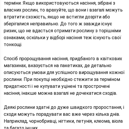
терміни. Якщо використовуються насіння, зібрані з
власних рослин, то врахуйте, що вони і взагалі можуть
втратити схожість, якщо не встигли дозріти або
зберігалися неправильно. До того ж завжди існує
ризик, що не вдасться отримати рослину з торішніми
ознаками, оскільки у відборі насіння теж існують свої
тонкощі.
Спосіб пророщування насіння, придбаного в квіткових
магазинах, вказується на пакетиках, де детально
описуються умови для успішного вирощування кожної
рослини. При покупці необхідно стежити за терміном
придатності і не купувати уцінені та прострочені
насіння, інакше можна взагалі не дочекатися сходів.
Деякі рослини здатні до дуже швидкого проростання, і
сходи можуть порадувати вас вже через кілька днів.
Наприклад, чорнобривці, нігтики, петунія, клеома, віола
та багато інших.