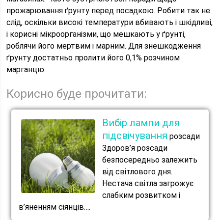
прожарювання ґрунту перед посадкою. Робити так не
слід, оскільки високі температури вбивають і шкідливі,
і корисні мікроорганізми, що мешкають у ґрунті,
роблячи його мертвим і марним. Для знешкодження
ґрунту достатньо пролити його 0,1% розчином
марганцю.
Корисно буде прочитати:
Вибір лампи для
підсвічування
розсади
Здоров’я розсади
безпосередньо залежить
від світлового дня.
Нестача світла загрожує
слабким розвитком і
в’яненням сіянців….