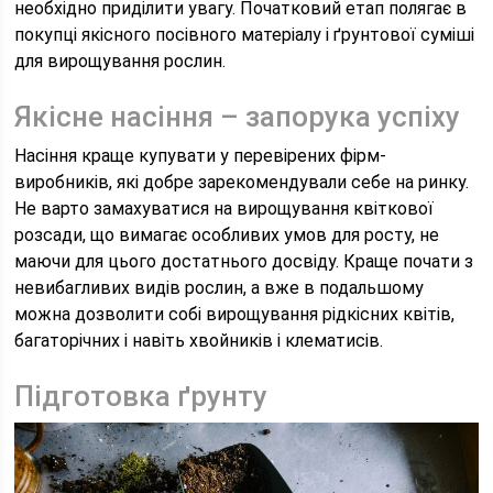
необхідно приділити увагу. Початковий етап полягає в
покупці якісного посівного матеріалу і ґрунтової суміші
для вирощування рослин.
Якісне насіння – запорука успіху
Насіння краще купувати у перевірених фірм-
виробників, які добре зарекомендували себе на ринку.
Не варто замахуватися на вирощування квіткової
розсади, що вимагає особливих умов для росту, не
маючи для цього достатнього досвіду. Краще почати з
невибагливих видів рослин, а вже в подальшому
можна дозволити собі вирощування рідкісних квітів,
багаторічних і навіть хвойників і клематисів.
Підготовка ґрунту