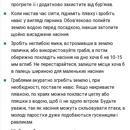
прогрієте її і додатково захистите від бур’янів.
Коли настав час сіяти, підніміть плівку і зробіть
навіс у вигляді парника. Обов’язково полийте
землю водою перед посадкою, інакше затопите
щойно висаджене насіння.
Зробіть неглибокі ямки, встромивши в землю
палички, або використовуйте граблі, а потім
обережно покладіть насіння на дно хоча б на 10-15
мм вглиб. Не перестарайтеся, залиште місце хоча б
в палець шириною для маленьких насінин.
Граблями акуратно згребіть землю і, при
необхідності, поставте навіс. Якщо накриваєте
плівкою, по краях можна покласти цеглу або
пляшки з водою, щоб її не здуло вітром. Будьте
уважні, так як насіння можуть скльовувати птахи, а
молоді паростки дуже подобаються гусеницям і
равликам.