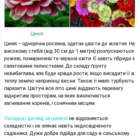
Цинія
Цинія – однорічна рослина, здатна цвісти до жовтня. На
високому стеблі (від 30 см до 1 метра) розпускаються
рожеві, помаранчеві та червоні квіти. Є навіть гібриди з
салатовими пелюстками. До складу ґрунту
невибаглива, але буде краще рости, якщо висадити її в
теплу землю наприкінці весни. Також її мало турбують
паразити. Цвітучі все літо цинії віддають перевагу
відкритим просторам, на яких виключається
загнивання коренів, і сонячним місцям.
Посадка і догляд за цинією
не відрізняється
складністю і не злякає навіть недосвідченого
садівника. Дуже добре підійде для саду в сільському