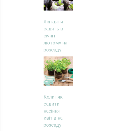
Які квіти
садять в
січні і
лютому на
розсаду
Коли і як
садити
насіння
квітів на
розсаду