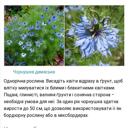
Чорнушка дамаська
Однорічна рослина. Висадіть квіти відразу в ґрунт, щоб
влітку милуватися їх білими і блакитними квітками.
Піщані, глинисті, вапняні ґрунти і сонячна сторона –
необхідні умови для неї. За один рік чорнушка здатна
вирости до 50 см, що дозволяє використовувати її як
бордюрну рослину або в міксбордерах.