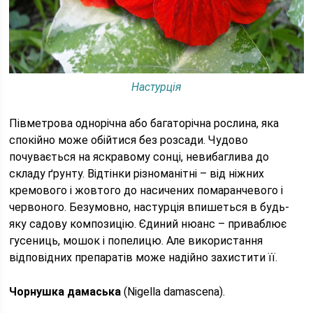
Настурція
Півметрова однорічна або багаторічна рослина, яка
спокійно може обійтися без розсади. Чудово
почувається на яскравому сонці, невибаглива до
складу ґрунту. Відтінки різноманітні – від ніжних
кремового і жовтого до насичених помаранчевого і
червоного. Безумовно, настурція впишеться в будь-
яку садову композицію. Єдиний нюанс – приваблює
гусениць, мошок і попелицю. Але використання
відповідних препаратів може надійно захистити її.
Чорнушка дамаська
(Nigella damascena).