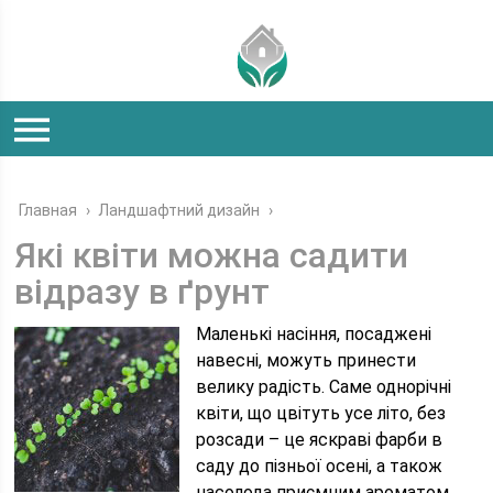
Главная
›
Ландшафтний дизайн
›
Які квіти можна садити
відразу в ґрунт
Маленькі насіння, посаджені
навесні, можуть принести
велику радість. Саме однорічні
квіти, що цвітуть усе літо, без
розсади – це яскраві фарби в
саду до пізньої осені, а також
насолода приємним ароматом