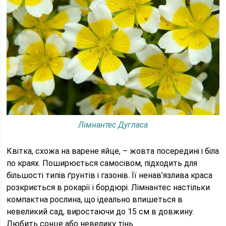
Лімнантес Дугласа
Квітка, схожа на варене яйце, – жовта посередині і біла
по краях. Поширюється самосівом, підходить для
більшості типів ґрунтів і газонів. Її ненав’язлива краса
розкриється в рокарії і бордюрі. Лімнантес настільки
компактна рослина, що ідеально впишеться в
невеликий сад, виростаючи до 15 см в довжину.
Любить сонце або невелику тінь.