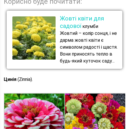
Корисно буде почитати:
Жовті квіти для
садової
клумби
Жовтий – колір сонця, і не
дарма жовті квіти є
символом радості і щастя.
Вони приносять тепло в
будь-який куточок саду…
Цинія
(Zinnia).