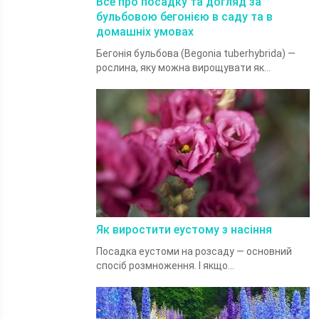
Все про посадку та догляд за
бульбовою бегонією в саду та в
домашніх умовах
Бегонія бульбова (Begonia tuberhybrida) —
рослина, яку можна вирощувати як...
Як виростити еустому з насіння
Посадка еустоми на розсаду — основний
спосіб розмноження. І якщо...