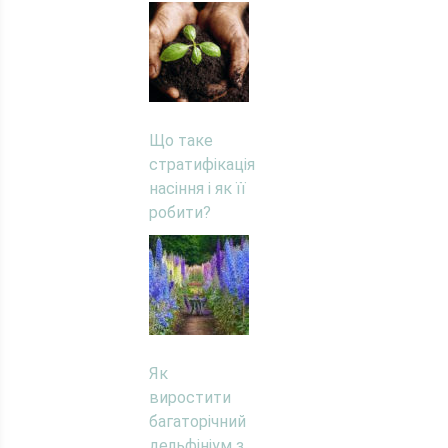
Що таке
стратифікація
насіння і як її
робити?
Як
виростити
багаторічний
дельфініум з